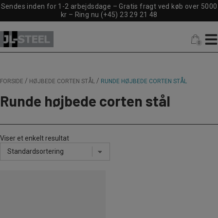
Hop
Sendes inden for 1-2 arbejdsdage – Gratis fragt ved køb over 5000
til
kr –
Ring nu (+45) 23 29 21 48
indholdet
0
0
/
/
FORSIDE
HØJBEDE CORTEN STÅL
RUNDE HØJBEDE CORTEN STÅL
Runde højbede corten stål
Viser et enkelt resultat