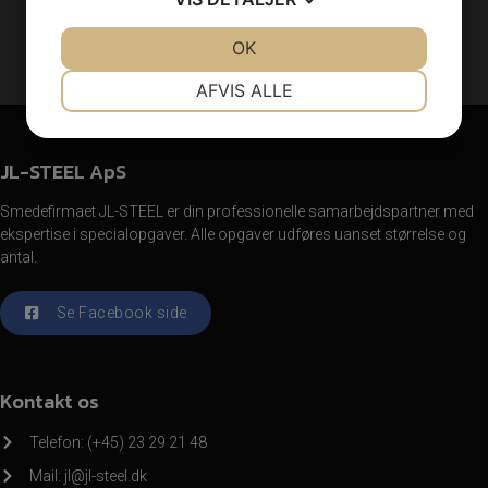
KONTAKT OS
JA
NEJ
OK
JA
NEJ
NØDVENDIGE
PRÆFERENCER
AFVIS ALLE
JA
NEJ
JA
NEJ
MARKETING
STATISTIK
JL-STEEL ApS
Smedefirmaet JL-STEEL er din professionelle samarbejdspartner med
ekspertise i specialopgaver. Alle opgaver udføres uanset størrelse og
antal.
Se Facebook side
Kontakt os
Telefon:
(+45) 23 29 21 48
Mail:
jl@jl-steel.dk