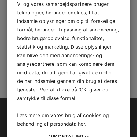
Vi og vores samarbejdspartnere bruger
BED KANTER
teknologier, herunder cookies, til at
GITRER
indsamle oplysninger om dig til forskellige
HØJBEDE CORTEN STÅL
formål, herunder: Tilpasning af annoncering,
FIRKANTEDE HØJBEDE CORTEN STÅL
bedre brugeroplevelse, funktionalitet,
RUNDE HØJBEDE CORTEN STÅL
statistik og marketing. Disse oplysninger
PLANTE RINGE
kan blive delt med annoncerings- og
SPEJLBASSINER
analysepartnere, som kan kombinere dem
STATIVER & HAVEPYNT
med data, du tidligere har givet dem eller
de har indsamlet gennem din brug af deres
tjenester. Ved at klikke på 'OK' giver du
samtykke til disse formål.
Få et uforpligtende møde
Kontakt os for et uforpligtende møde og dialog om dit
Læs mere om vores brug af cookies og
projekt.
behandling af persondata
her
.
VIS
DETALJER