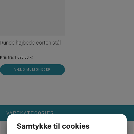
Runde højbede corten stål
Pris fra:
1.695,00
kr.
VÆLG MULIGHEDER
VAREKATEGORIER
Samtykke til cookies
ANDET