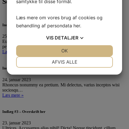
Seneste 3 indlæg
samtykke til disse formål.
Læs mere om vores brug af cookies og
behandling af persondata
her
.
Indlæg #1 – Overskrift her
25. januar 2023
VIS
DETALJER
Euismod taciti dolorum, gravida vulputate earum, porta do,
perferendis posuere?…
JA
NEJ
OK
JA
NEJ
Læs mere »
NØDVENDIGE
PRÆFERENCER
AFVIS ALLE
Indlæg #2 – Overskrift her
JA
NEJ
JA
NEJ
24. januar 2023
MARKETING
STATISTIK
Rhoncus nonummy ea pretium. Mi delectus, varius inceptos wisi
sociosqu…
Læs mere »
Indlæg #3 – Overskrift her
23. januar 2023
Ultrices. Accusamus alias nihil! Dicta! Neque tincidunt, cillum