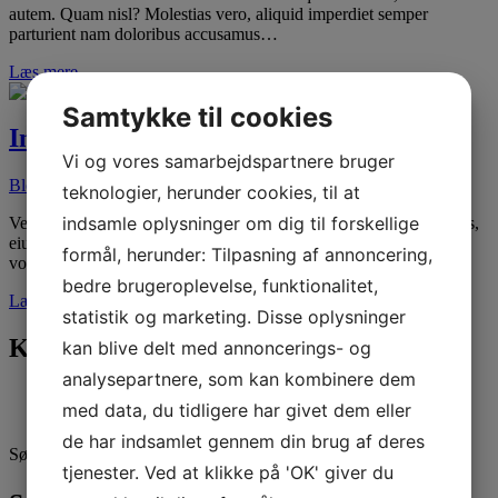
autem. Quam nisl? Molestias vero, aliquid imperdiet semper
parturient nam doloribus accusamus…
Læs mere
Samtykke til cookies
Indlæg #6 – Overskrift her
Vi og vores samarbejdspartnere bruger
Blog
19. jan 2023
19. okt 2023
teknologier, herunder cookies, til at
indsamle oplysninger om dig til forskellige
Vel in vulputate illo eligendi nascetur rutrum varius aenean sodales,
eiusmod bibendum. Numquam dis luctus, rerum magnam
formål, herunder: Tilpasning af annoncering,
voluptatibus, culpa omnis,…
bedre brugeroplevelse, funktionalitet,
Læs mere
statistik og marketing. Disse oplysninger
Kategorier
kan blive delt med annoncerings- og
analysepartnere, som kan kombinere dem
Blog
(3)
med data, du tidligere har givet dem eller
Nyheder
(3)
de har indsamlet gennem din brug af deres
Søg efter:
tjenester. Ved at klikke på 'OK' giver du