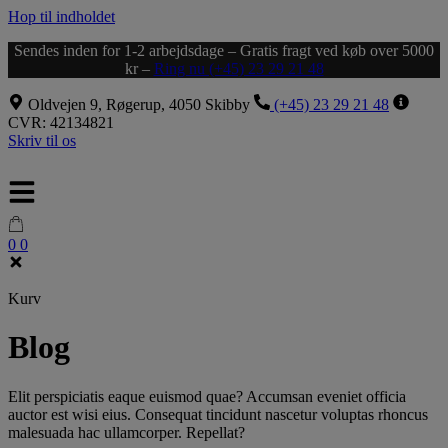
Hop til indholdet
Sendes inden for 1-2 arbejdsdage – Gratis fragt ved køb over 5000
kr –
Ring nu (+45) 23 29 21 48
Oldvejen 9, Røgerup, 4050 Skibby
(+45) 23 29 21 48
CVR: 42134821
Skriv til os
0
0
Kurv
Blog
Elit perspiciatis eaque euismod quae? Accumsan eveniet officia
auctor est wisi eius. Consequat tincidunt nascetur voluptas rhoncus
malesuada hac ullamcorper. Repellat?